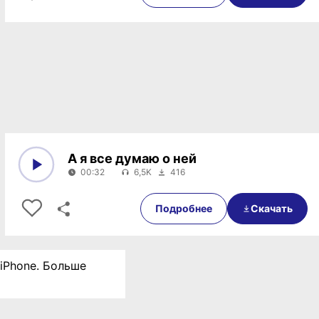
А я все думаю о ней
00:32
6,5K
416
0:00
00:32
Подробнее
Скачать
 iPhone. Больше