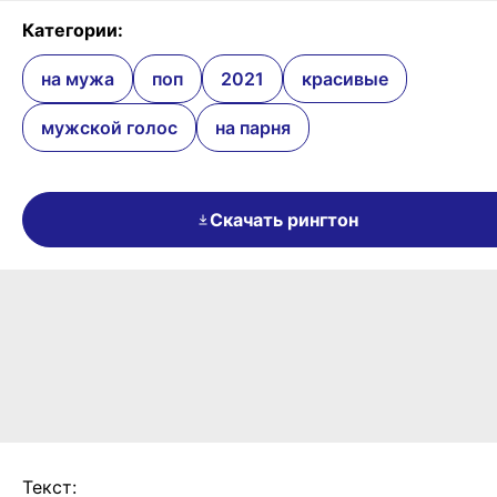
Категории:
на мужа
поп
2021
красивые
мужской голос
на парня
Скачать рингтон
Текст: