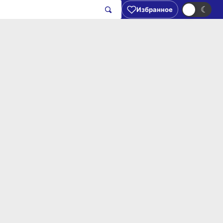
☀
☾
Избранное