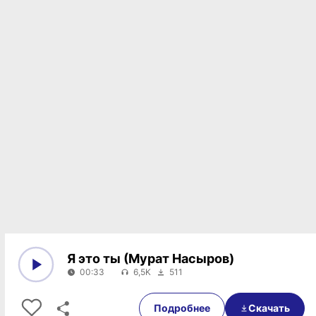
Я это ты (Мурат Насыров)
00:33
6,5K
511
0:00
00:33
Подробнее
Скачать