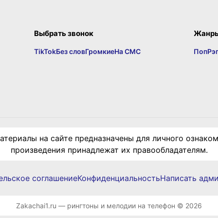
Выбрать звонок
Жанр
TikTok
Без слов
Громкие
На СМС
Поп
Рэ
териалы на сайте предназначены для личного ознаком
произведения принадлежат их правообладателям.
ельское соглашение
Конфиденциальность
Написать адм
Zakachai1.ru — рингтоны и мелодии на телефон © 2026