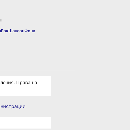
ы
п
Рок
Шансон
Фонк
ления. Права на
инистрации