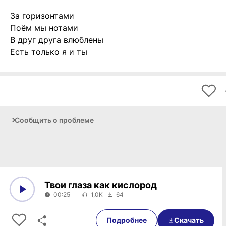
За горизонтами
Поём мы нотами
В друг друга влюблены
Есть только я и ты
Сообщить о проблеме
Твои глаза как кислород
00:25
1,0K
64
0:00
00:25
Подробнее
Скачать