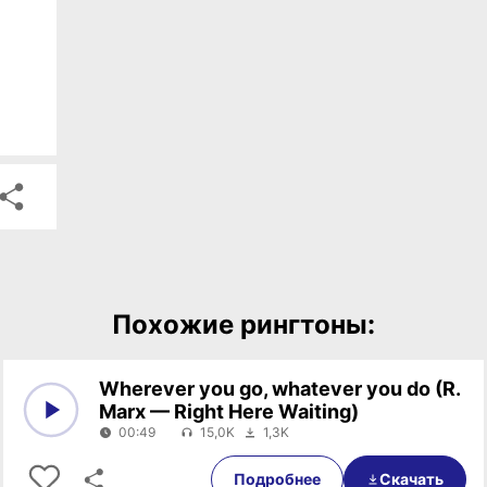
Похожие рингтоны:
Wherever you go, whatever you do (R.
Marx — Right Here Waiting)
00:49
15,0K
1,3K
0:00
00:49
Подробнее
Скачать