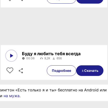
Буду я любить тебя всегда
00:36
9,2K
656
0:00
00:36
Подробнее
Скачать
рингтон «Есть только я и ты» бесплатно на Android или
ии
на мужа
.