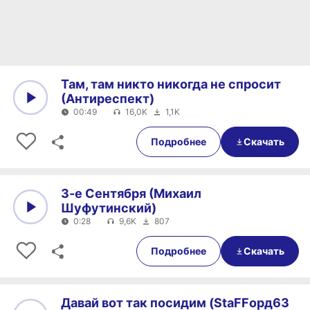
Там, там никто никогда не спросит
(Антиреспект)
00:49
16,0K
1,1K
0:00
00:49
Подробнее
Скачать
3-е Сентября (Михаил
Шуфутинский)
0:28
9,6K
807
0:00
0:28
Подробнее
Скачать
Давай вот так посидим (StaFFорд63