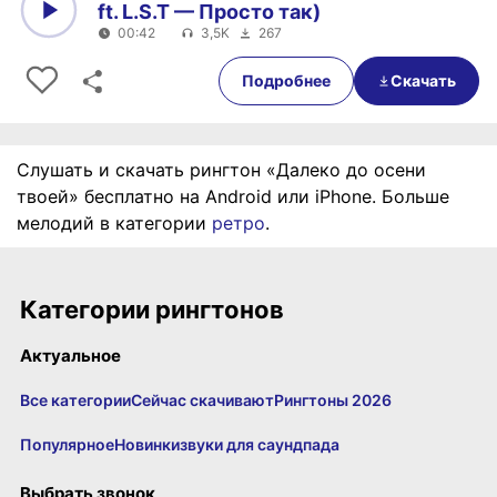
ft. L.S.T — Просто так)
00:42
3,5K
267
0:00
00:42
Подробнее
Скачать
Слушать и скачать рингтон «Далеко до осени
твоей» бесплатно на Android или iPhone. Больше
мелодий в категории
ретро
.
Категории рингтонов
Актуальное
Все категории
Сейчас скачивают
Рингтоны 2026
Популярное
Новинки
звуки для саундпада
Выбрать звонок