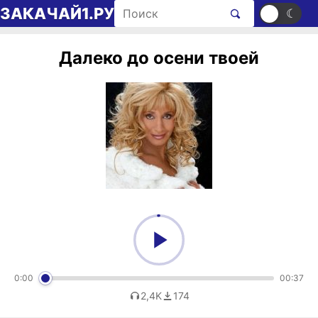
Перейти к содержимому
Поиск рингтонов
ЗАКАЧАЙ1.РУ
☀
☾
Далеко до осени твоей
0:00
00:37
2,4K
174