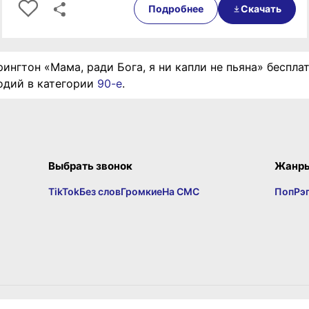
Подробнее
Скачать
ингтон «Мама, ради Бога, я ни капли не пьяна» бесплат
одий в категории
90-е
.
Выбрать звонок
Жанр
TikTok
Без слов
Громкие
На СМС
Поп
Рэ