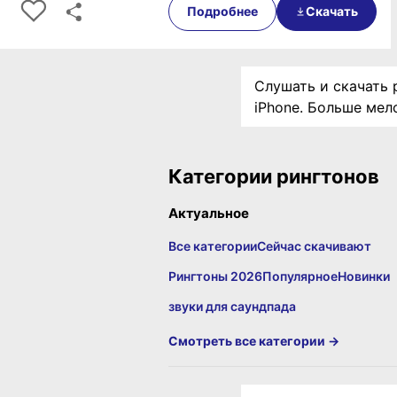
Подробнее
Скачать
Слушать и скачать р
iPhone. Больше мел
Категории рингтонов
Актуальное
Все категории
Сейчас скачивают
Рингтоны 2026
Популярное
Новинки
звуки для саундпада
Смотреть все категории →