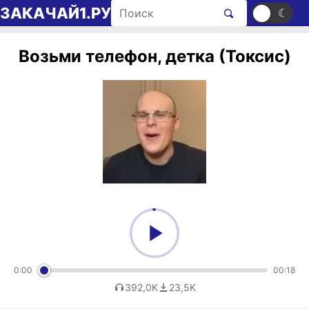
Перейти к содержимому
Поиск рингтонов
ЗАКАЧАЙ1.РУ
☀
☾
Возьми телефон, детка (Токсис)
0:00
00:18
392,0K
23,5K