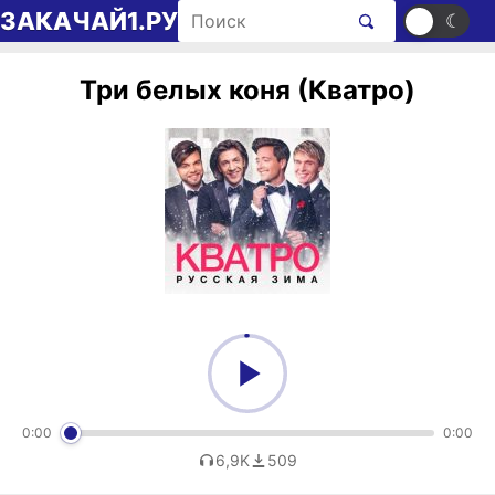
Перейти к содержимому
Поиск рингтонов
ЗАКАЧАЙ1.РУ
☀
☾
Три белых коня (Кватро)
0:00
0:00
6,9K
509