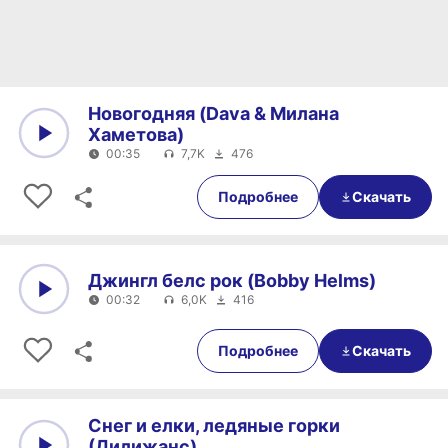
Новогодняя (Dava & Милана
Хаметова)
00:35
7,7K
476
0:00
00:35
Подробнее
Скачать
Джингл белс рок (Bobby Helms)
00:32
6,0K
416
0:00
00:32
Подробнее
Скачать
Снег и елки, ледяные горки
(Дилижанс)