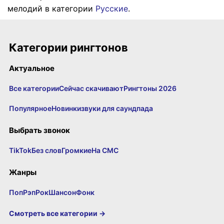
мелодий в категории
Русские
.
Категории рингтонов
Актуальное
Все категории
Сейчас скачивают
Рингтоны 2026
Популярное
Новинки
звуки для саундпада
Выбрать звонок
TikTok
Без слов
Громкие
На СМС
Жанры
Поп
Рэп
Рок
Шансон
Фонк
Смотреть все категории →