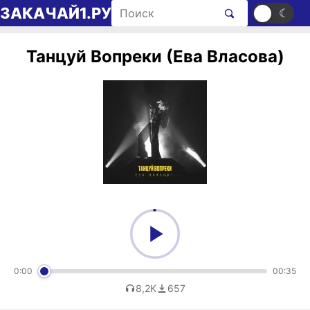
Перейти к содержимому
Поиск рингтонов
ЗАКАЧАЙ1.РУ
☀
☾
Танцуй Вопреки (Ева Власова)
0:00
00:35
8,2K
657