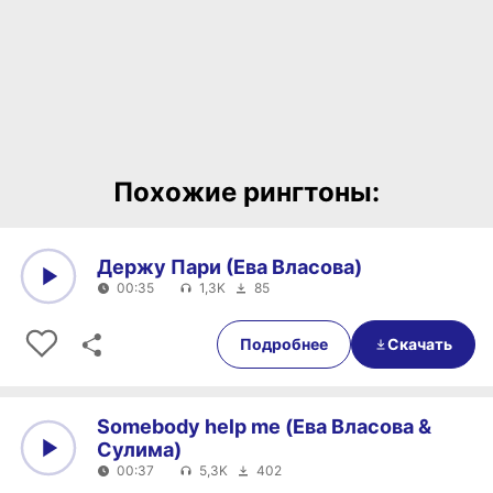
Похожие рингтоны:
Держу Пари (Ева Власова)
00:35
1,3K
85
0:00
00:35
Подробнее
Скачать
Somebody help me (Ева Власова &
Сулима)
00:37
5,3K
402
0:00
00:37