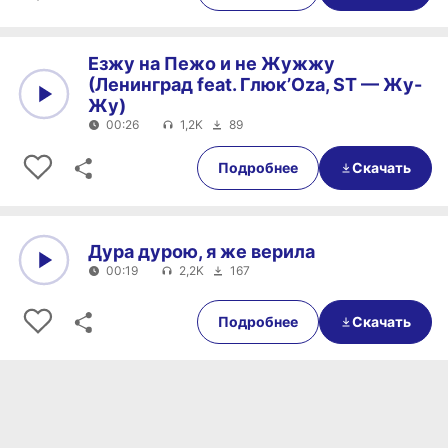
Езжу на Пежо и не Жужжу
(Ленинград feat. Глюк’Oza, ST — Жу-
Жу)
00:26
1,2K
89
0:00
00:26
Подробнее
Скачать
Дура дурою, я же верила
00:19
2,2K
167
0:00
00:19
Подробнее
Скачать