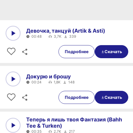
Девочка, танцуй (Artik & Asti)
00:48
3,7K
339
0:00
00:48
Подробнее
Скачать
Докурю и брошу
00:24
1,8K
148
0:00
00:24
Подробнее
Скачать
Теперь я лишь твоя Фантазия (Bahh
Tee & Turken)
00:35
2,7K
217