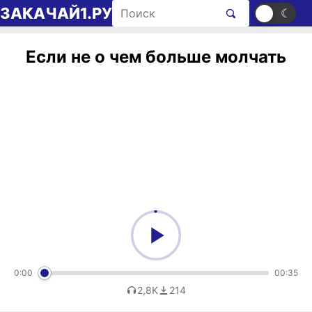
Перейти к содержимому
Поиск рингтонов
ЗАКАЧАЙ1.РУ
☀
☾
Если не о чем больше молчать
0:00
00:35
2,8K
214