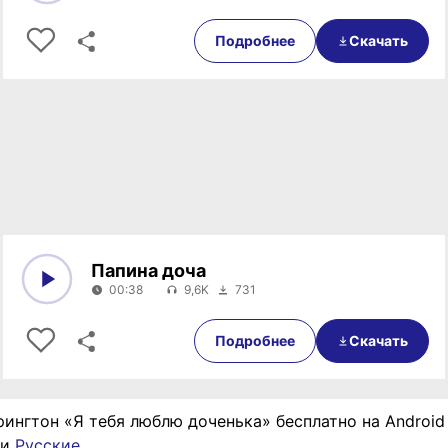
0:00
00:25
Подробнее
Скачать
Папина доча
00:38
9,6K
731
0:00
00:38
Подробнее
Скачать
рингтон «Я тебя люблю доченька» бесплатно на Android
ии
Русские
.