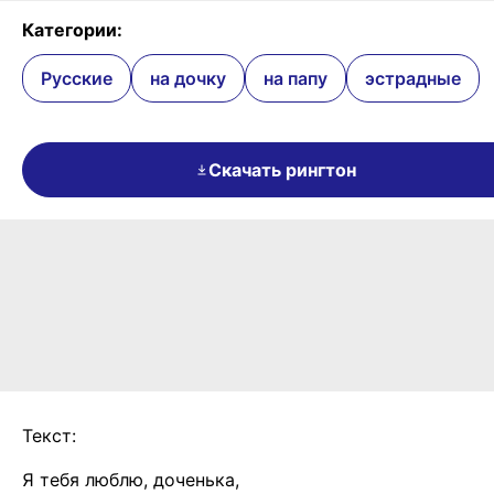
Категории:
Русские
на дочку
на папу
эстрадные
Скачать рингтон
Текст:
Я тебя люблю, доченька,