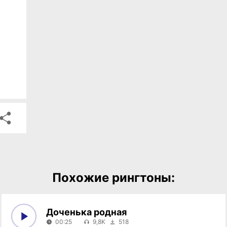
Похожие рингтоны:
Доченька родная
00:25
9,8K
518