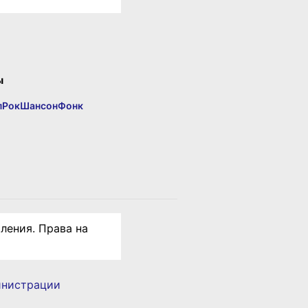
ы
п
Рок
Шансон
Фонк
ления. Права на
инистрации