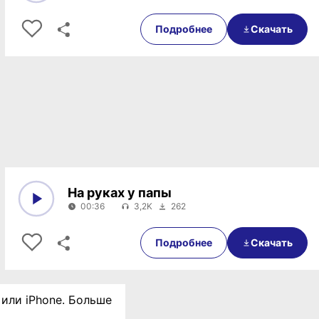
0:00
00:31
Подробнее
Скачать
На руках у папы
00:36
3,2K
262
0:00
00:36
Подробнее
Скачать
 или iPhone. Больше