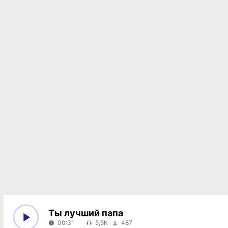
Ты лучший папа
00:31
5,5K
487