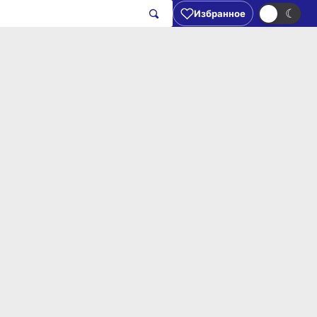
☀
☾
Избранное