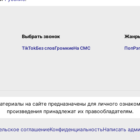
Выбрать звонок
Жанр
TikTok
Без слов
Громкие
На СМС
Поп
Рэ
териалы на сайте предназначены для личного ознаком
произведения принадлежат их правообладателям.
ельское соглашение
Конфиденциальность
Написать адм