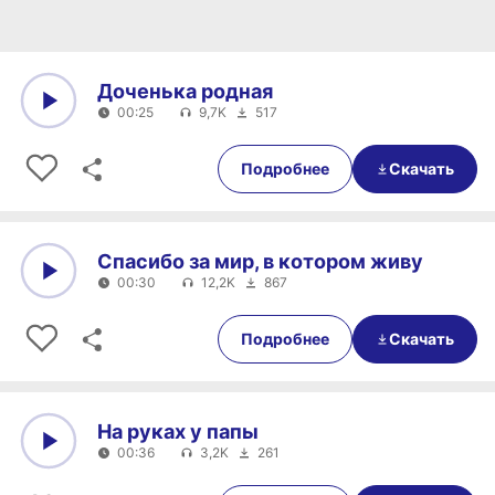
Доченька родная
00:25
9,7K
517
0:00
00:25
Подробнее
Скачать
Спасибо за мир, в котором живу
00:30
12,2K
867
0:00
00:30
Подробнее
Скачать
На руках у папы
00:36
3,2K
261
0:00
00:36