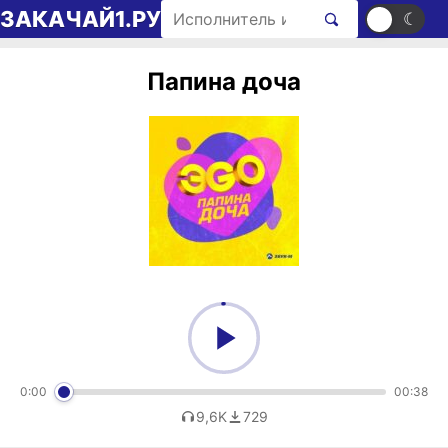
Перейти к содержимому
Поиск рингтонов
ЗАКАЧАЙ1.РУ
☀
☾
Папина доча
0:00
00:38
9,6K
729