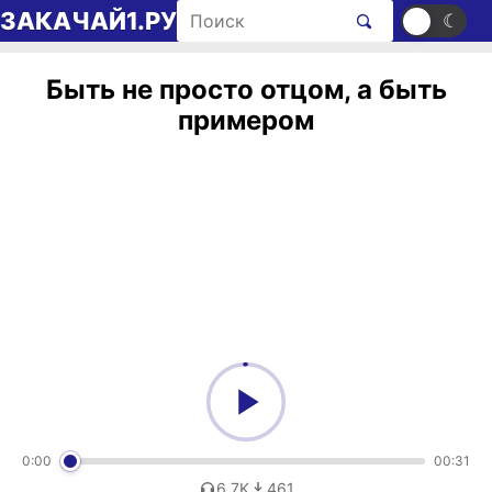
Перейти к содержимому
Поиск рингтонов
ЗАКАЧАЙ1.РУ
☀
☾
Быть не просто отцом, а быть
примером
0:00
00:31
6,7K
461