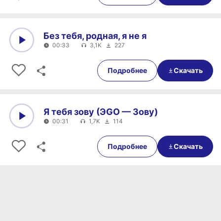
Без тебя, родная, я не я
00:33
3,1K
227
0:00
00:33
Подробнее
Скачать
Я тебя зову (ЭGO — Зову)
00:31
1,7K
114
0:00
00:31
Подробнее
Скачать