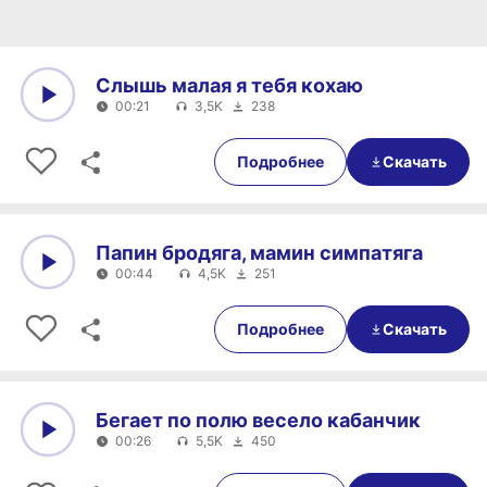
Слышь малая я тебя кохаю
00:21
3,5K
238
0:00
00:21
Подробнее
Скачать
Папин бродяга, мамин симпатяга
00:44
4,5K
251
0:00
00:44
Подробнее
Скачать
Бегает по полю весело кабанчик
00:26
5,5K
450
0:00
00:26