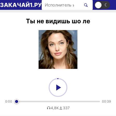
Перейти к содержимому
Поиск рингтонов
ЗАКАЧАЙ1.РУ
☀
☾
Ты не видишь шо ле
0:00
00:39
4,8K
337