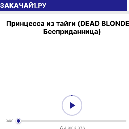
Перейти к содержимому
ЗАКАЧАЙ1.РУ
Принцесса из тайги (DEAD BLOND
Бесприданница)
0:00
4,9K
376