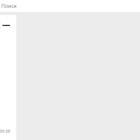
Поиск рингтонов
E —
00:29