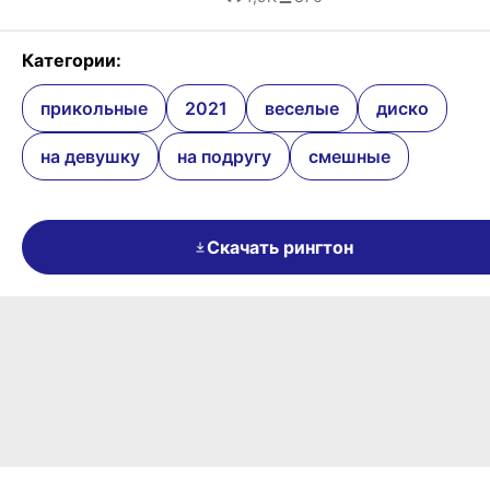
Категории:
прикольные
2021
веселые
диско
на девушку
на подругу
смешные
Скачать рингтон