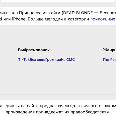
 рингтон «Принцесса из тайги (DEAD BLONDE — Беспри
id или iPhone. Больше мелодий в категории
прикольные
Выбрать звонок
Жанр
TikTok
Без слов
Громкие
На СМС
Поп
Рэ
териалы на сайте предназначены для личного ознаком
произведения принадлежат их правообладателям.