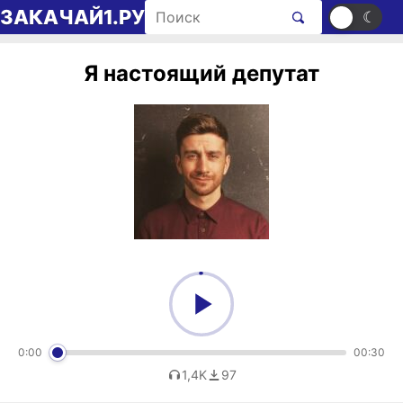
Перейти к содержимому
Поиск рингтонов
ЗАКАЧАЙ1.РУ
☀
☾
Я настоящий депутат
0:00
00:30
1,4K
97