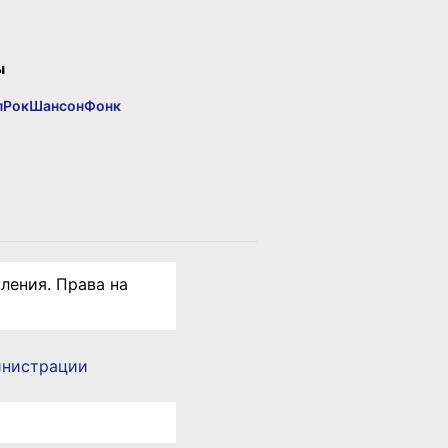
ы
п
Рок
Шансон
Фонк
ления. Права на
инистрации