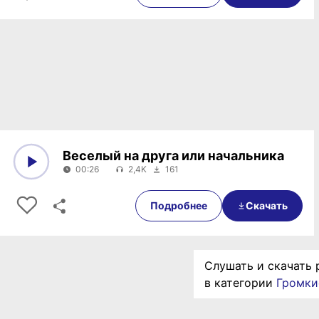
Веселый на друга или начальника
00:26
2,4K
161
0:00
00:26
Подробнее
Скачать
Слушать и скачать 
в категории
Громки