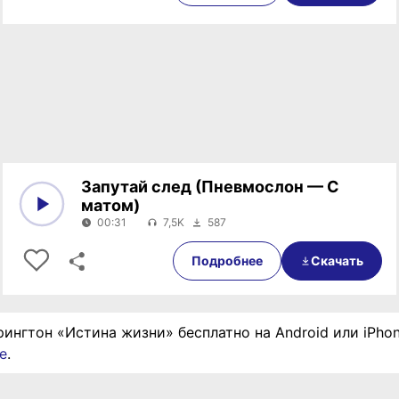
Запутай след (Пневмослон — С
матом)
00:31
7,5K
587
0:00
00:31
Подробнее
Скачать
рингтон «Истина жизни» бесплатно на Android или iPho
е
.