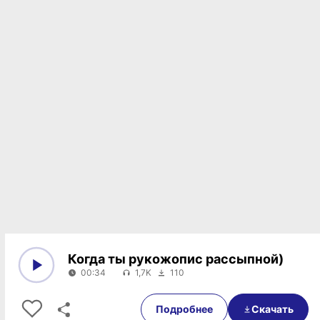
Когда ты рукожопис рассыпной)
00:34
1,7K
110
0:00
00:34
Подробнее
Скачать