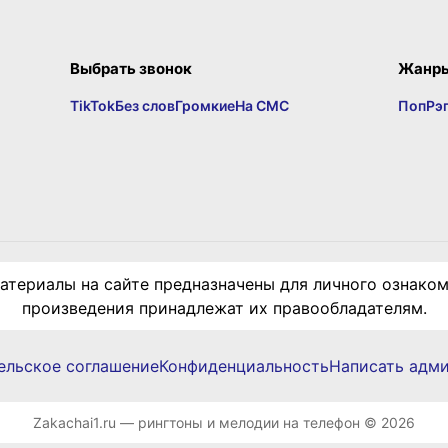
Выбрать звонок
Жанр
TikTok
Без слов
Громкие
На СМС
Поп
Рэ
териалы на сайте предназначены для личного ознаком
произведения принадлежат их правообладателям.
ельское соглашение
Конфиденциальность
Написать адм
Zakachai1.ru — рингтоны и мелодии на телефон © 2026