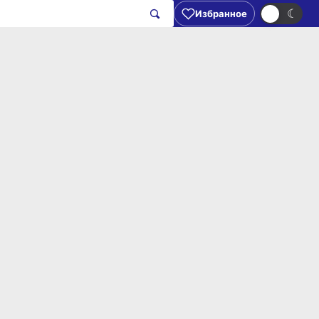
☀
☾
Избранное