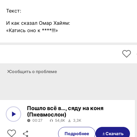
Текст:
И как сказал Омар Хайям:
«Катись оно к ****!!!»
Сообщить о проблеме
Пошло всё в…, сяду на коня
(Пневмослон)
00:27
54,6K
3,3K
0:00
00:27
Подробнее
Скачать