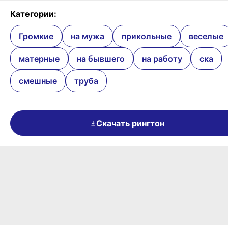
Категории:
Громкие
на мужа
прикольные
веселые
матерные
на бывшего
на работу
ска
смешные
труба
Скачать рингтон