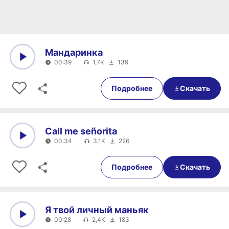
Мандаринка
00:39
1,7K
139
0:00
00:39
Подробнее
Скачать
Call me señorita
00:34
3,1K
226
0:00
00:34
Подробнее
Скачать
Я твой личный маньяк
00:28
2,4K
183