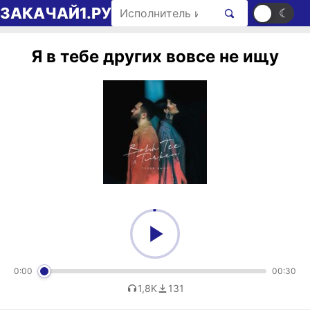
Перейти к содержимому
Поиск рингтонов
ЗАКАЧАЙ1.РУ
☀
☾
Я в тебе других вовсе не ищу
0:00
00:30
1,8K
131