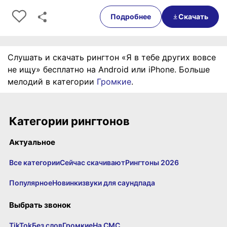
0:00
00:28
Подробнее
Скачать
Слушать и скачать рингтон «Я в тебе других вовсе
не ищу» бесплатно на Android или iPhone. Больше
мелодий в категории
Громкие
.
Категории рингтонов
Актуальное
Все категории
Сейчас скачивают
Рингтоны 2026
Популярное
Новинки
звуки для саундпада
Выбрать звонок
TikTok
Без слов
Громкие
На СМС