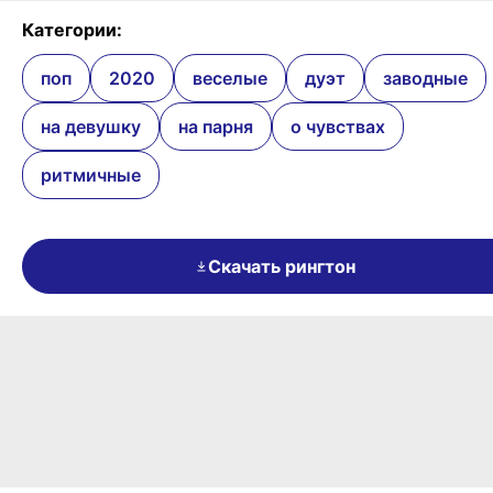
Категории:
поп
2020
веселые
дуэт
заводные
на девушку
на парня
о чувствах
ритмичные
Скачать рингтон