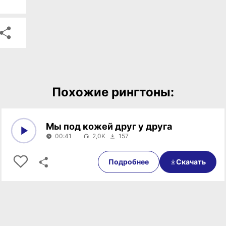
Похожие рингтоны:
Мы под кожей друг у друга
00:41
2,0K
157
0:00
00:41
Подробнее
Скачать