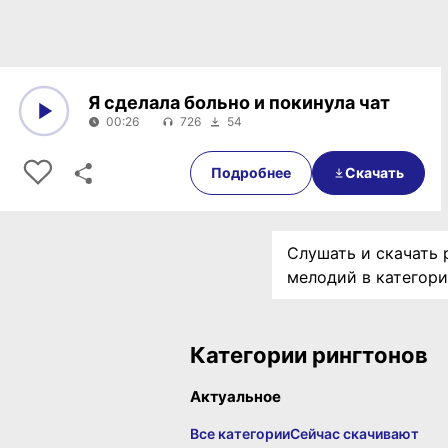
Я сделала больно и покинула чат
00:26
726
54
0:00
00:26
Подробнее
Скачать
Слушать и скачать 
мелодий в категор
Категории рингтонов
Актуальное
Все категории
Сейчас скачивают