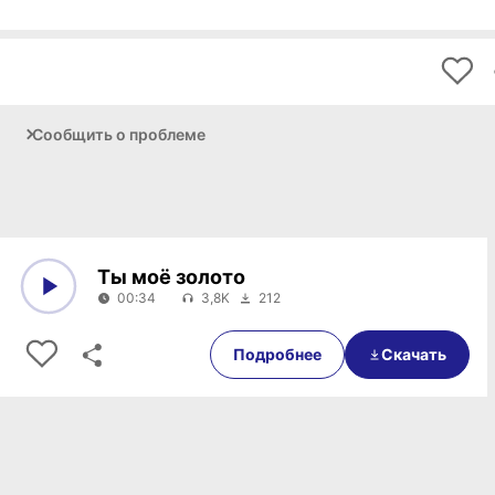
Сообщить о проблеме
Ты моё золото
00:34
3,8K
212
0:00
00:34
Подробнее
Скачать