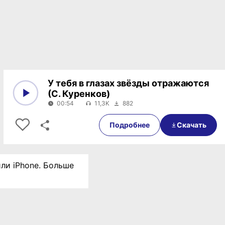
У тебя в глазах звёзды отражаются
(С. Куренков)
00:54
11,3K
882
0:00
00:54
Подробнее
Скачать
или iPhone. Больше