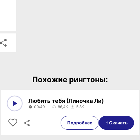
Похожие рингтоны:
Любить тебя (Линочка Ли)
00:40
86,4K
5,8K
0:00
00:40
Подробнее
Скачать