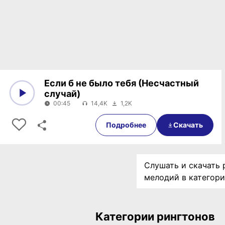
Если б не было тебя (Несчастный
случай)
00:45
14,4K
1,2K
0:00
00:45
Подробнее
Скачать
Слушать и скачать 
мелодий в категор
Категории рингтонов