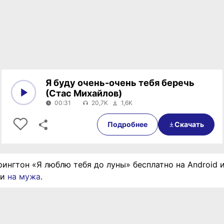
Я буду очень-очень тебя беречь
(Стас Михайлов)
00:31
20,7K
1,6K
0:00
00:31
Подробнее
Скачать
рингтон «Я люблю тебя до луны» бесплатно на Android 
ии
на мужа
.