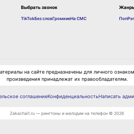
Выбрать звонок
Жанр
TikTok
Без слов
Громкие
На СМС
Поп
Рэ
териалы на сайте предназначены для личного ознаком
произведения принадлежат их правообладателям.
ельское соглашение
Конфиденциальность
Написать адм
Zakachai1.ru — рингтоны и мелодии на телефон © 2026