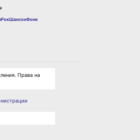
ы
п
Рок
Шансон
Фонк
ления. Права на
инистрации