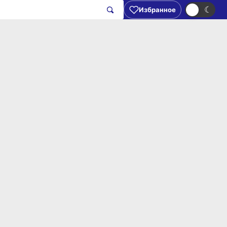
☀
☾
Избранное