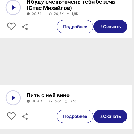
Я буду очень-очень тебя беречь
(Стас Михайлов)
00:31
20,5K
1,6K
0:00
00:31
Подробнее
Скачать
Пить с ней вино
00:43
5,8K
373
0:00
00:43
Подробнее
Скачать