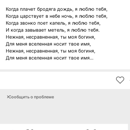
Когда плачет бродяга дождь, я люблю тебя,
Когда царствует в небе ночь, я люблю тебя,
Когда звонко поет капель, я люблю тебя,
И когда завывает метель, я люблю тебя.
Нежная, несравненная, ты моя богиня,
Для меня вселенная носит твое имя,
Нежная, несравненная, ты моя богиня,
Для меня вселенная носит твое имя…
Сообщить о проблеме