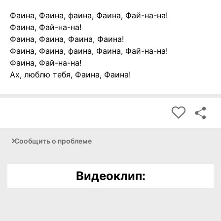
Фаина, Фаина, фаина, Фаина, Фай-на-на!
Фаина, Фай-на-на!
Фаина, Фаина, Фаина, Фаина!
Фаина, Фаина, фаина, Фаина, Фай-на-на!
Фаина, Фай-на-на!
Ах, люблю тебя, Фаина, Фаина!
Сообщить о проблеме
Видеоклип: