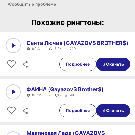
Сообщить о проблеме
Похожие рингтоны:
Санта Лючия (GAYAZOV$ BROTHER$)
00:31
5,2K
210
0:00
00:31
Подробнее
Скачать
ФАИНА (Gayazov$ Brother$)
00:35
1,3K
98
0:00
00:35
Подробнее
Скачать
Малиновая Лада (GAYAZOV$