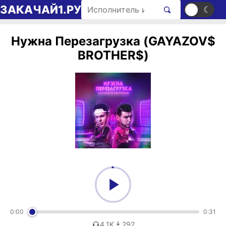
Перейти к содержимому
Поиск рингтонов
ЗАКАЧАЙ1.РУ
☀
☾
Нужна Перезагрузка (GAYAZOV$
BROTHER$)
0:00
0:31
4,1K
292