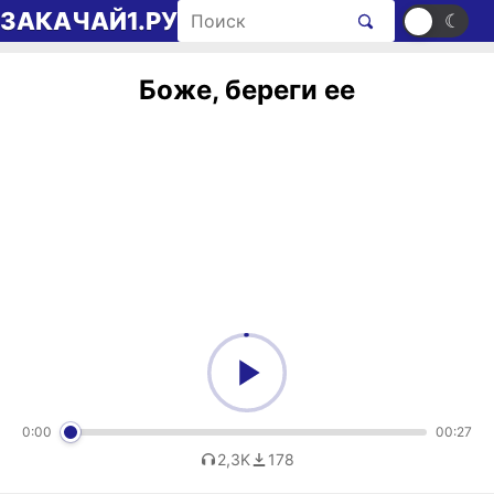
Перейти к содержимому
Поиск рингтонов
ЗАКАЧАЙ1.РУ
☀
☾
Боже, береги ее
0:00
00:27
2,3K
178