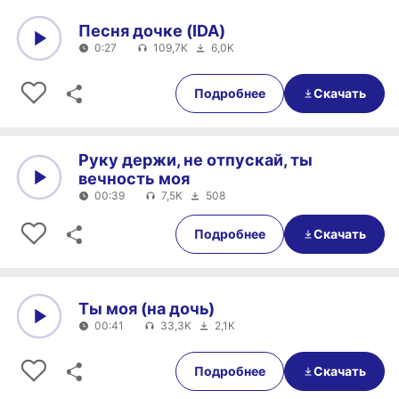
Песня дочке (IDA)
0:27
109,7K
6,0K
0:00
0:27
Подробнее
Скачать
Руку держи, не отпускай, ты
вечность моя
00:39
7,5K
508
0:00
00:39
Подробнее
Скачать
Ты моя (на дочь)
00:41
33,3K
2,1K
0:00
00:41
Подробнее
Скачать