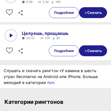
0:28
2,3K
165
0:00
0:28
Подробнее
Скачать
Целуешь, прощаешь
00:37
1,1K
87
0:00
00:37
Подробнее
Скачать
Слушать и скачать рингтон «У камина в шесть
утра» бесплатно на Android или iPhone. Больше
мелодий в категории
поп
.
Категории рингтонов