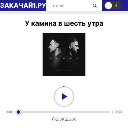
Перейти к содержимому
Поиск рингтонов
ЗАКАЧАЙ1.РУ
☀
☾
У камина в шесть утра
0:00
00:33
2,6K
280