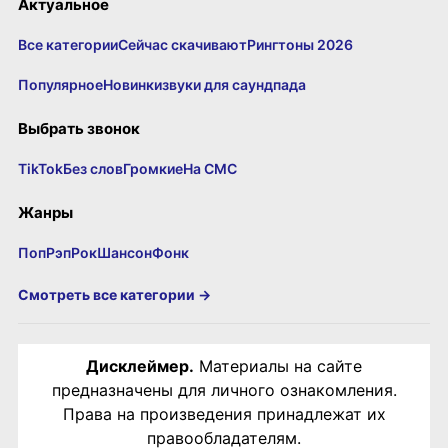
Актуальное
Все категории
Сейчас скачивают
Рингтоны 2026
Популярное
Новинки
звуки для саундпада
Выбрать звонок
TikTok
Без слов
Громкие
На СМС
Жанры
Поп
Рэп
Рок
Шансон
Фонк
Смотреть все категории →
Дисклеймер.
Материалы на сайте
предназначены для личного ознакомления.
Права на произведения принадлежат их
правообладателям.