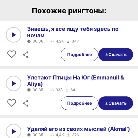
Похожие рингтоны:
Знаешь, я всё ищу тебя здесь по
ночам
00:36
4,2K
347
0:00
00:36
Подробнее
Скачать
Улетают Птицы На Юг (Emmanuil &
Aliya)
00:35
938
64
0:00
00:35
Подробнее
Скачать
Удаляй его из своих мыслей (Akmal’)
00:35
4,4K
326