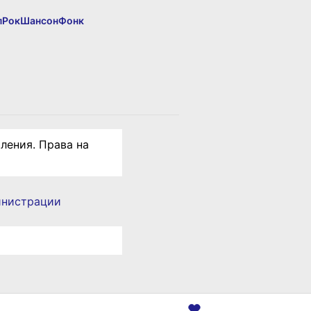
п
Рок
Шансон
Фонк
ления. Права на
инистрации