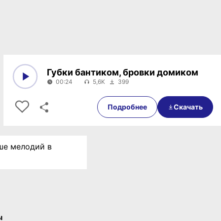
Губки бантиком, бровки домиком
00:24
5,6K
399
0:00
00:24
Подробнее
Скачать
ьше мелодий в
ы