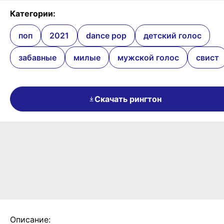
Категории:
поп
2021
dance pop
детский голос
забавные
милые
мужской голос
свист
Скачать рингтон
Описание: