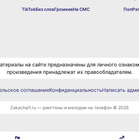
TikTok
Без слов
Громкие
На СМС
Поп
Рэ
териалы на сайте предназначены для личного ознаком
произведения принадлежат их правообладателям.
ельское соглашение
Конфиденциальность
Написать адм
Zakachai1.ru — рингтоны и мелодии на телефон © 2026