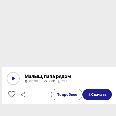
Малыш, папа рядом
00:38
2,8K
242
0:00
00:38
Подробнее
Скачать