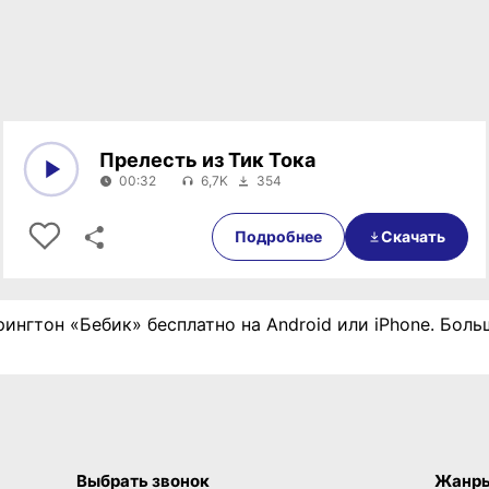
Прелесть из Тик Тока
00:32
6,7K
354
0:00
00:32
Подробнее
Скачать
рингтон «Бебик» бесплатно на Android или iPhone. Бол
Выбрать звонок
Жанр