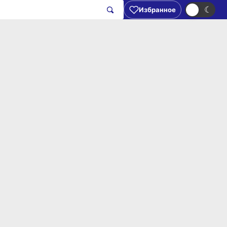
☀
☾
Избранное