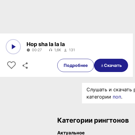
Hop sha la la la
00:27
1,6K
131
0:00
00:27
Подробнее
Скачать
Слушать и скачать 
категории
поп
.
Категории рингтонов
Актуальное