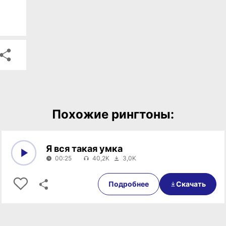
Похожие рингтоны:
Я вся такая умка
00:25
40,2K
3,0K
0:00
00:25
Подробнее
Скачать