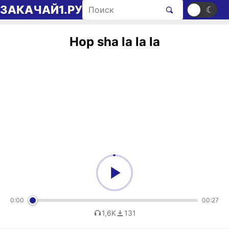
Перейти к содержимому
Поиск рингтонов
ЗАКАЧАЙ1.РУ
☀
☾
Hop sha la la la
0:00
00:27
1,6K
131