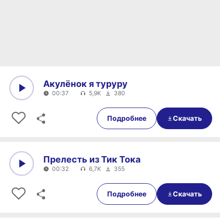
Акулёнок я туруру
00:37
5,9K
380
0:00
00:37
Подробнее
Скачать
Прелесть из Тик Тока
00:32
6,7K
355
0:00
00:32
Подробнее
Скачать