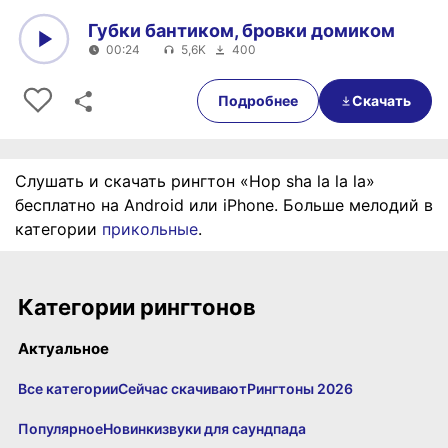
Губки бантиком, бровки домиком
00:24
5,6K
400
0:00
00:24
Подробнее
Скачать
Слушать и скачать рингтон «Hop sha la la la»
бесплатно на Android или iPhone. Больше мелодий в
категории
прикольные
.
Категории рингтонов
Актуальное
Все категории
Сейчас скачивают
Рингтоны 2026
Популярное
Новинки
звуки для саундпада