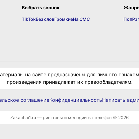
Выбрать звонок
Жанр
TikTok
Без слов
Громкие
На СМС
Поп
Рэ
териалы на сайте предназначены для личного ознаком
произведения принадлежат их правообладателям.
ельское соглашение
Конфиденциальность
Написать адм
Zakachai1.ru — рингтоны и мелодии на телефон © 2026