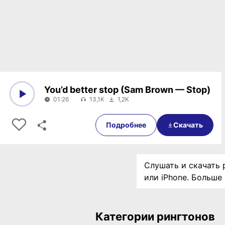
You’d better stop (Sam Brown — Stop)
01:26
13,1K
1,2K
0:00
01:26
Подробнее
Скачать
Слушать и скачать р
или iPhone. Больше
Категории рингтонов