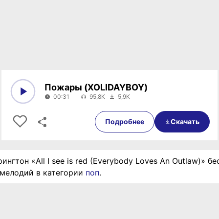
Пожары (XOLIDAYBOY)
00:31
95,8K
5,9K
0:00
00:31
Подробнее
Скачать
ингтон «All I see is red (Everybody Loves An Outlaw)» бе
 мелодий в категории
поп
.