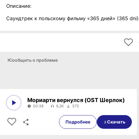
Описание:
Саундтрек к польскому фильму «365 дней» (365 dni)
Сообщить о проблеме
Мориарти вернулся (OST Шерлок)
00:38
6,2K
375
0:00
00:38
Подробнее
Скачать