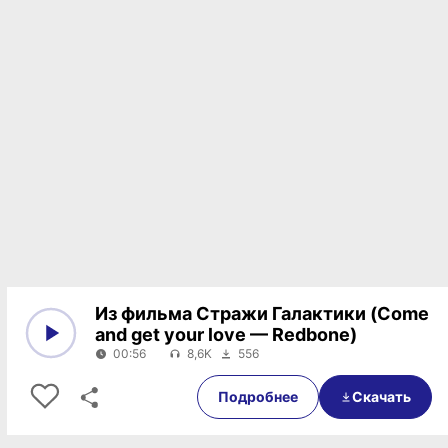
Из фильма Стражи Галактики (Come
and get your love — Redbone)
00:56
8,6K
556
0:00
00:56
Подробнее
Скачать