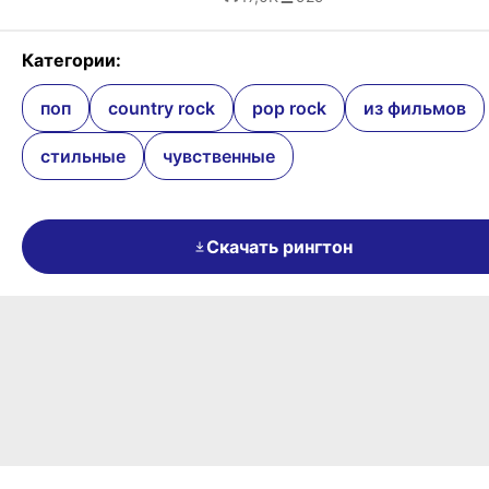
Категории:
поп
country rock
pop rock
из фильмов
стильные
чувственные
Скачать рингтон