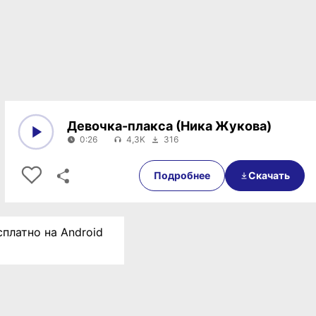
Девочка-плакса (Ника Жукова)
0:26
4,3K
316
0:00
0:26
Подробнее
Скачать
сплатно на Android