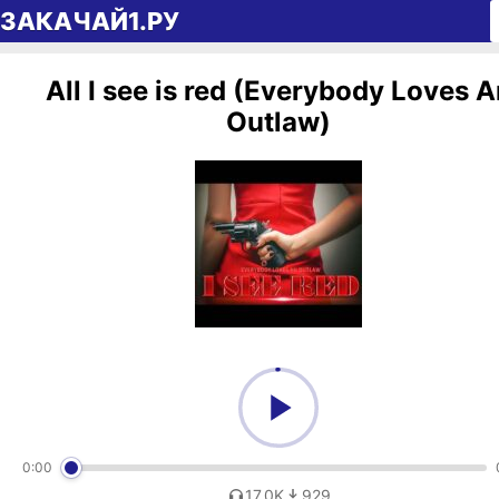
Перейти к содержимому
ЗАКАЧАЙ1.РУ
All I see is red (Everybody Loves A
Outlaw)
0:00
17,0K
929