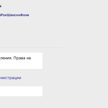
ы
п
Рок
Шансон
Фонк
ления. Права на
инистрации