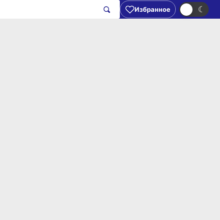
☀
☾
Избранное