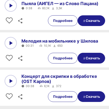
Пыяла (АИГЕЛ — из Слово Пацана)
0:38
60,1K
3,5K
0:00
0:38
Подробнее
Скачать
Мелодия на мобильнике у Шилова
00:31
10,1K
650
0:00
00:31
Подробнее
Скачать
Концерт для скрипки в обработке
(OST Карпов)
00:38
6,1K
372
0:00
00:38
Подробнее
Скачать