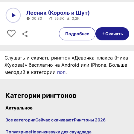
Лесник (Король и Шут)
00:30
55,6K
3,2K
0:00
00:30
Подробнее
Скачать
Слушать и скачать рингтон «Девочка-плакса (Ника
Жукова)» бесплатно на Android или iPhone. Больше
мелодий в категории
поп
.
Категории рингтонов
Актуальное
Все категории
Сейчас скачивают
Рингтоны 2026
Популярное
Новинки
звуки для саундпада