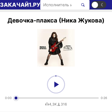
Перейти к содержимому
Поиск рингтонов
ЗАКАЧАЙ1.РУ
☀
☾
Девочка-плакса (Ника Жукова)
0:00
0:26
4,3K
316