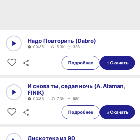
Надо Повторить (Dabro)
00:35
5,3K
388
0:00
00:35
Подробнее
Скачать
И снова ты, седая ночь (A. Ataman,
FINIK)
00:33
7,3K
589
0:00
00:33
Подробнее
Скачать
Дискотека из 90