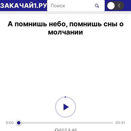
Перейти к содержимому
Поиск рингтонов
ЗАКАЧАЙ1.РУ
☀
☾
А помнишь небо, помнишь сны о
молчании
0:00
00:31
603
46