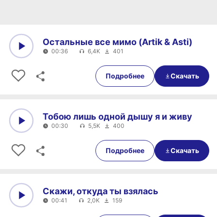
Остальные все мимо (Artik & Asti)
00:36
6,4K
401
0:00
00:36
Подробнее
Скачать
Тобою лишь одной дышу я и живу
00:30
5,5K
400
0:00
00:30
Подробнее
Скачать
Скажи, откуда ты взялась
00:41
2,0K
159
0:00
00:41