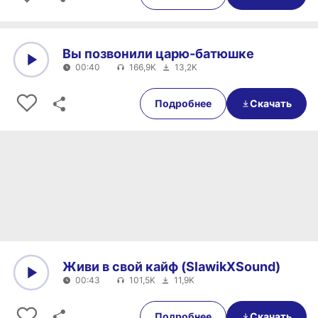
Вы позвонили царю-батюшке
00:40
166,9K
13,2K
0:00
00:40
Подробнее
Скачать
Живи в свой кайф (SlawikXSound)
00:43
101,5K
11,9K
0:00
00:43
Подробнее
Скачать