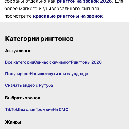
собраны отдельно как
рингтон на звонок 2026
.
Для
более мягкого и универсального сигнала
посмотрите
красивые рингтоны на звонок
.
Категории рингтонов
Актуальное
Все категории
Сейчас скачивают
Рингтоны 2026
Популярное
Новинки
звуки для саундпада
Скачать видео с Рутуба
Выбрать звонок
TikTok
Без слов
Громкие
На СМС
Жанры