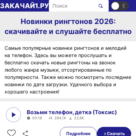
Перейти к содержимому
Поиск рингтонов
ЗАКАЧАЙ1.РУ
☀
☾
Новинки рингтонов 2026:
скачивайте и слушайте бесплатно
Самые популярные новинки рингтонов и мелодий
на телефон. Здесь вы можете прослушать и
бесплатно скачать новые рингтоны на звонок
любого жанра музыки, отсортированные по
популярности. Также можно посмотреть последние
новинки по дате загрузки. Удачного выбора и
хорошего настроения!
Возьми телефон, детка (Токсис)
00:18
394,1K
23,6K
0:00
00:18
Подробнее
Скачать