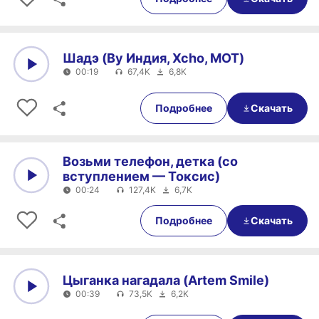
Шадэ (By Индия, Xcho, MOT)
00:19
67,4K
6,8K
0:00
00:19
Подробнее
Скачать
Возьми телефон, детка (со
вступлением — Токсис)
00:24
127,4K
6,7K
0:00
00:24
Подробнее
Скачать
Цыганка нагадала (Artem Smile)
00:39
73,5K
6,2K
0:00
00:39