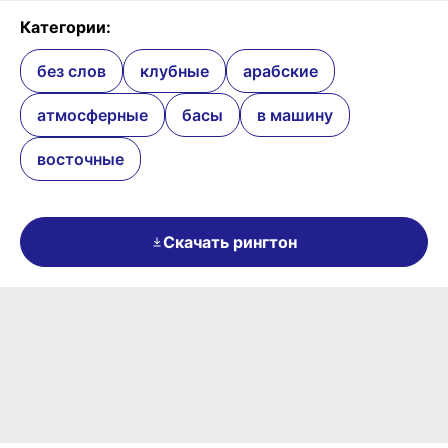
Категории:
без слов
клубные
арабские
атмосферные
басы
в машину
восточные
Скачать рингтон