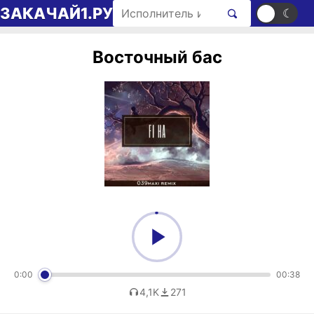
Перейти к содержимому
Поиск рингтонов
ЗАКАЧАЙ1.РУ
☀
☾
Восточный бас
0:00
00:38
4,1K
271