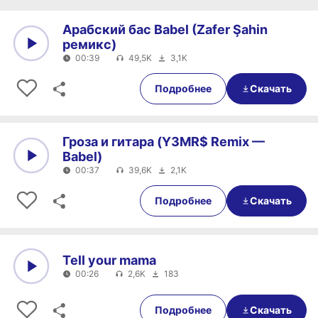
Арабский бас Babel (Zafer Şahin
ремикс)
00:39
49,5K
3,1K
0:00
00:39
Подробнее
Скачать
Гроза и гитара (Y3MR$ Remix —
Babel)
00:37
39,6K
2,1K
0:00
00:37
Подробнее
Скачать
Tell your mama
00:26
2,6K
183
0:00
00:26
Подробнее
Скачать