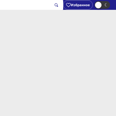
☀
☾
Избранное