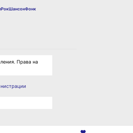
п
Рок
Шансон
Фонк
ления. Права на
инистрации