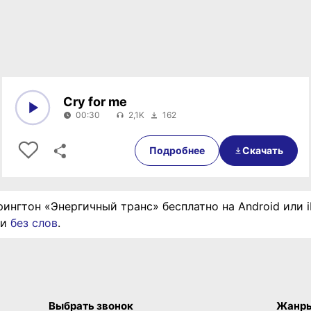
Cry for me
00:30
2,1K
162
0:00
00:30
Подробнее
Скачать
рингтон «Энергичный транс» бесплатно на Android или 
ии
без слов
.
Выбрать звонок
Жанр