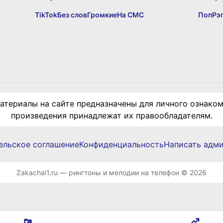
TikTok
Без слов
Громкие
На СМС
Поп
Рэ
териалы на сайте предназначены для личного ознаком
произведения принадлежат их правообладателям.
ельское соглашение
Конфиденциальность
Написать адм
Zakachai1.ru — рингтоны и мелодии на телефон © 2026