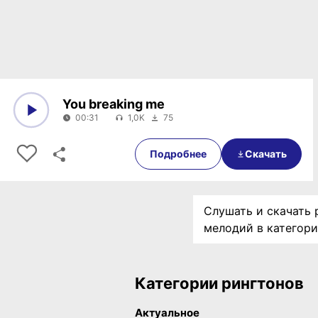
You breaking me
00:31
1,0K
75
0:00
00:31
Подробнее
Скачать
Слушать и скачать 
мелодий в категор
Категории рингтонов
Актуальное