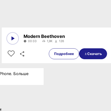
Modern Beethoven
00:33
1,9K
126
0:00
00:33
Подробнее
Скачать
iPhone. Больше
ы