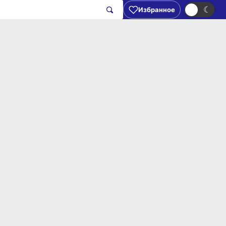
☀
☾
Избранное