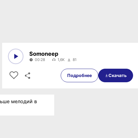
Somoneep
00:28
1,6K
81
0:00
00:28
Подробнее
Скачать
ольше мелодий в