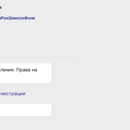
ы
п
Рок
Шансон
Фонк
ления. Права на
инистрации