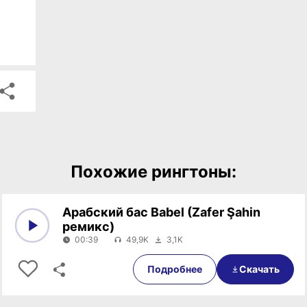
Похожие рингтоны:
Арабский бас Babel (Zafer Şahin
ремикс)
00:39
49,9K
3,1K
0:00
00:39
Подробнее
Скачать