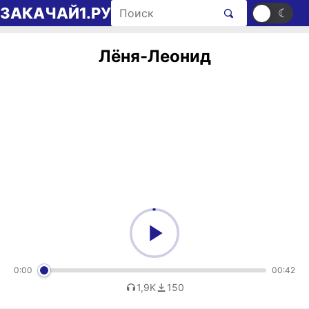
Перейти к содержимому
Поиск рингтонов
ЗАКАЧАЙ1.РУ
☀
☾
Лёня-Леонид
0:00
00:42
1,9K
150