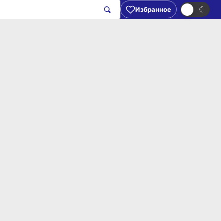
☀
☾
Избранное