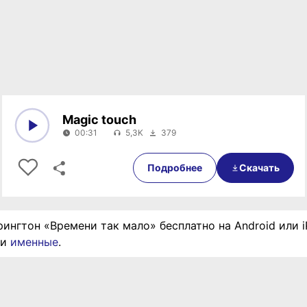
Magic touch
00:31
5,3K
379
0:00
00:31
Подробнее
Скачать
рингтон «Времени так мало» бесплатно на Android или 
ии
именные
.