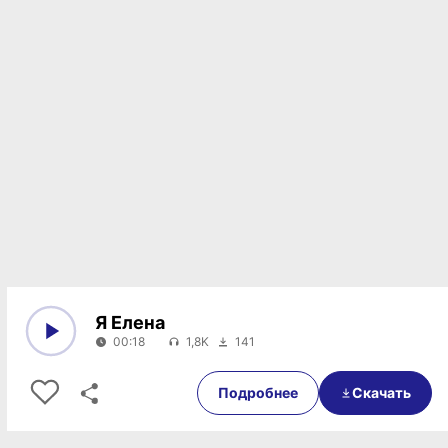
Я Елена
00:18
1,8K
141
0:00
00:18
Подробнее
Скачать