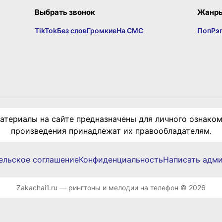
Выбрать звонок
Жанр
TikTok
Без слов
Громкие
На СМС
Поп
Рэ
териалы на сайте предназначены для личного ознаком
произведения принадлежат их правообладателям.
ельское соглашение
Конфиденциальность
Написать адм
Zakachai1.ru — рингтоны и мелодии на телефон © 2026