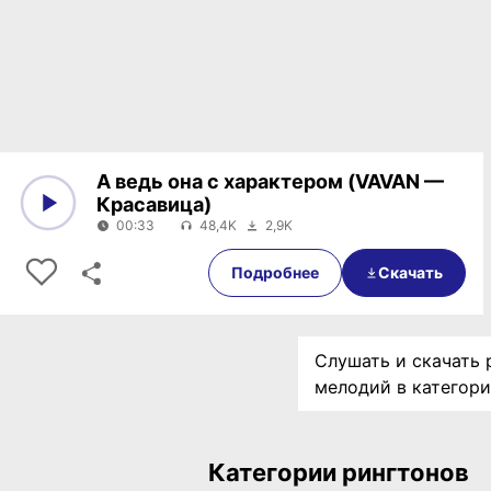
А ведь она с характером (VAVAN —
Красавица)
00:33
48,4K
2,9K
0:00
00:33
Подробнее
Скачать
Слушать и скачать 
мелодий в категор
Категории рингтонов