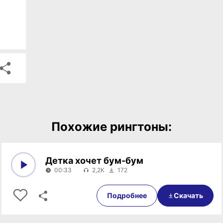
Похожие рингтоны:
Детка хочет бум-бум
00:33
2,2K
172
0:00
00:33
Подробнее
Скачать