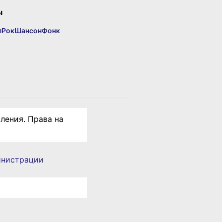
ы
п
Рок
Шансон
Фонк
ления. Права на
инистрации