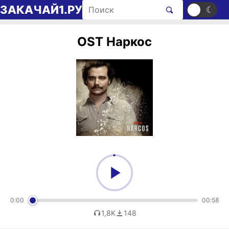
Перейти к содержимому
Поиск рингтонов
ЗАКАЧАЙ1.РУ
☀
☾
OST Наркос
0:00
00:58
1,8K
148