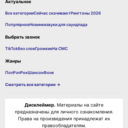
Актуальное
Все категории
Сейчас скачивают
Рингтоны 2026
Популярное
Новинки
звуки для саундпада
Выбрать звонок
TikTok
Без слов
Громкие
На СМС
Жанры
Поп
Рэп
Рок
Шансон
Фонк
Смотреть все категории →
Дисклеймер.
Материалы на сайте
предназначены для личного ознакомления.
Права на произведения принадлежат их
правообладателям.