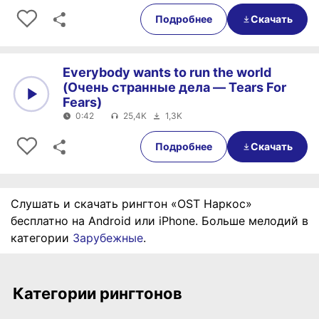
0:00
0:35
Подробнее
Скачать
Everybody wants to run the world
(Очень странные дела — Tears For
Fears)
0:42
25,4K
1,3K
0:00
0:42
Подробнее
Скачать
Слушать и скачать рингтон «OST Наркос»
бесплатно на Android или iPhone. Больше мелодий в
категории
Зарубежные
.
Категории рингтонов