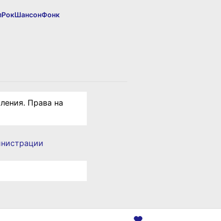
п
Рок
Шансон
Фонк
ления. Права на
инистрации