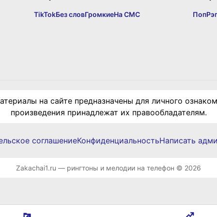
TikTok
Без слов
Громкие
На СМС
Поп
Рэ
териалы на сайте предназначены для личного ознаком
произведения принадлежат их правообладателям.
ельское соглашение
Конфиденциальность
Написать адм
Zakachai1.ru — рингтоны и мелодии на телефон © 2026