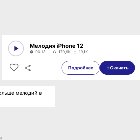
Мелодия iPhone 12
00:13
170,9K
19,1K
0:00
00:13
Подробнее
Скачать
Больше мелодий в
ы