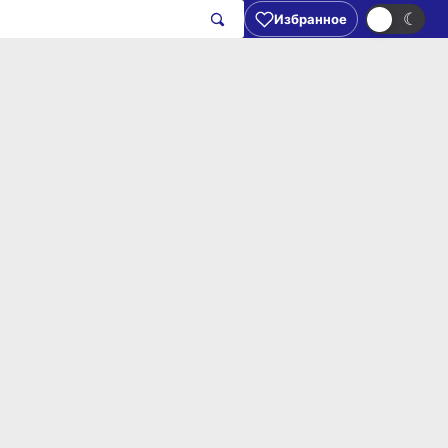
☀
☾
Избранное