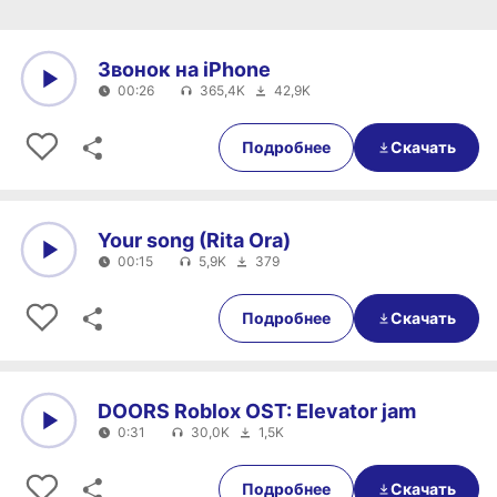
Звонок на iPhone
00:26
365,4K
42,9K
0:00
00:26
Подробнее
Скачать
Your song (Rita Ora)
00:15
5,9K
379
0:00
00:15
Подробнее
Скачать
DOORS Roblox OST: Elevator jam
0:31
30,0K
1,5K
0:00
0:31
Подробнее
Скачать