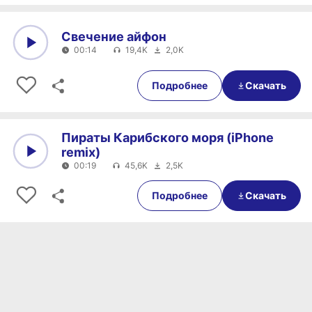
Свечение айфон
00:14
19,4K
2,0K
0:00
00:14
Подробнее
Скачать
Пираты Карибского моря (iPhone
remix)
00:19
45,6K
2,5K
0:00
00:19
Подробнее
Скачать