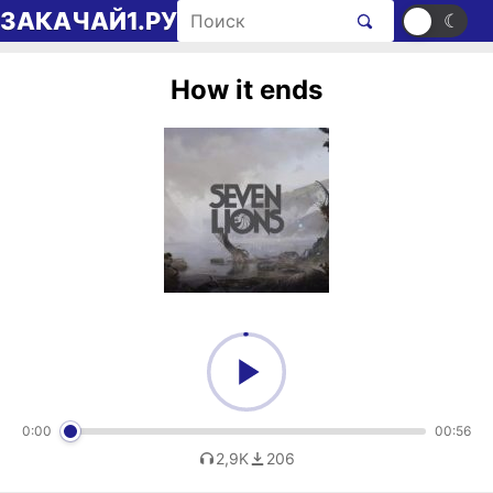
Перейти к содержимому
Поиск рингтонов
ЗАКАЧАЙ1.РУ
☀
☾
How it ends
0:00
00:56
2,9K
206