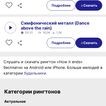
0:00
00:29
Подробнее
Скачать
Симфонический металл (Dance
above the rain)
00:31
16,0K
1,3K
0:00
00:31
Подробнее
Скачать
Слушать и скачать рингтон «How it ends»
бесплатно на Android или iPhone. Больше мелодий в
категории
будильники
.
Категории рингтонов
Актуальное