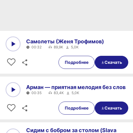
Самолеты (Женя Трофимов)
00:32
89,9K
5,0K
0:00
00:32
Подробнее
Скачать
Арман — приятная мелодия без слов
00:35
83,4K
5,0K
0:00
00:35
Подробнее
Скачать
Сидим с бобром за столом (Slava