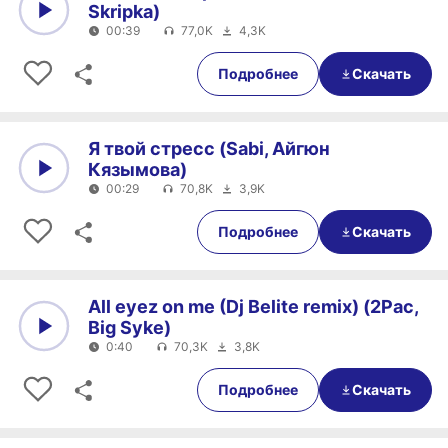
Skripka)
00:39
77,0K
4,3K
0:00
00:39
Подробнее
Скачать
Я твой стресс (Sabi, Айгюн
Кязымова)
00:29
70,8K
3,9K
0:00
00:29
Подробнее
Скачать
All eyez on me (Dj Belite remix) (2Pac,
Big Syke)
0:40
70,3K
3,8K
0:00
0:40
Подробнее
Скачать