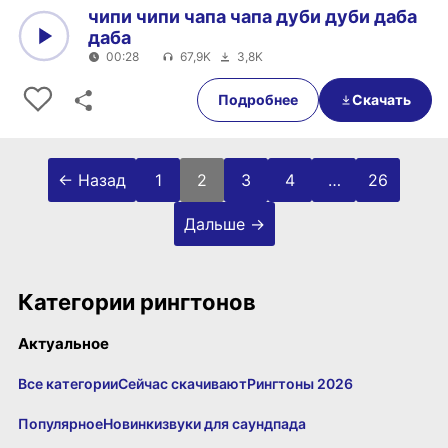
чипи чипи чапа чапа дуби дуби даба
даба
00:28
67,9K
3,8K
0:00
00:28
Подробнее
Скачать
Пагинация записей
← Назад
1
2
3
4
…
26
Дальше →
Категории рингтонов
Актуальное
Все категории
Сейчас скачивают
Рингтоны 2026
Популярное
Новинки
звуки для саундпада