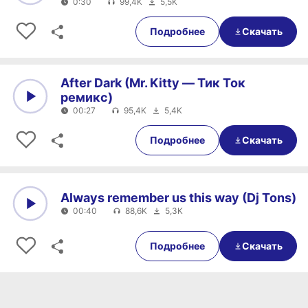
0:30
99,4K
5,5K
0:00
0:30
Подробнее
Скачать
After Dark (Mr. Kitty — Тик Ток
ремикс)
00:27
95,4K
5,4K
0:00
00:27
Подробнее
Скачать
Always remember us this way (Dj Tons)
00:40
88,6K
5,3K
0:00
00:40
Подробнее
Скачать