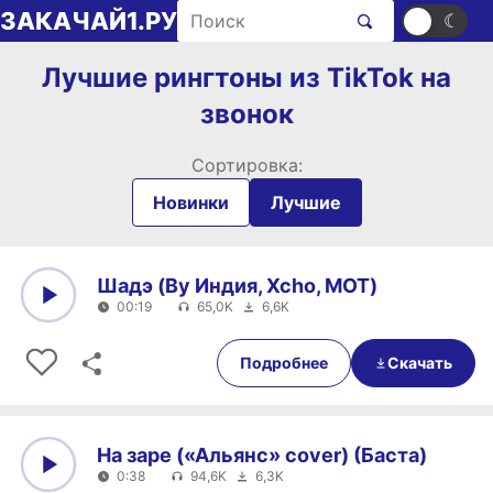
Перейти к содержимому
Поиск рингтонов
ЗАКАЧАЙ1.РУ
☀
☾
Лучшие рингтоны из TikTok на
звонок
Сортировка:
Новинки
Лучшие
Шадэ (By Индия, Xcho, MOT)
00:19
65,0K
6,6K
0:00
00:19
Подробнее
Скачать
На заре («Альянс» cover) (Баста)
0:38
94,6K
6,3K