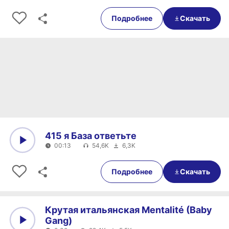
0:00
0:38
Подробнее
Скачать
415 я База ответьте
00:13
54,6K
6,3K
0:00
00:13
Подробнее
Скачать
Крутая итальянская Mentalité (Baby
Gang)