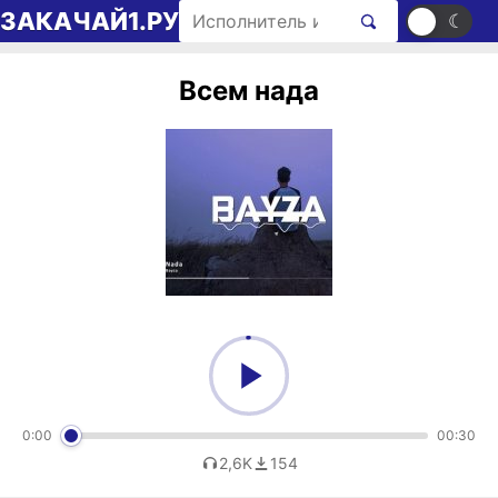
Перейти к содержимому
Поиск рингтонов
ЗАКАЧАЙ1.РУ
☀
☾
Всем нада
0:00
00:30
2,6K
154