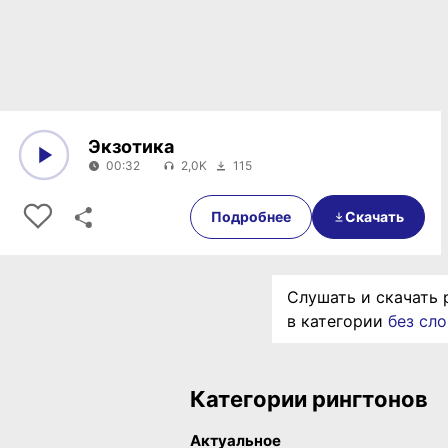
Экзотика
00:32
2,0K
115
0:00
00:32
Подробнее
Скачать
Слушать и скачать 
в категории
без сло
Категории рингтонов
Актуальное