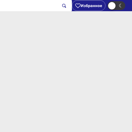
☀
☾
Избранное