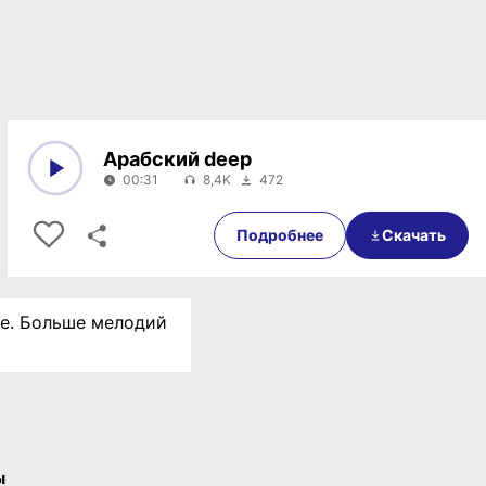
Арабский deep
00:31
8,4K
472
0:00
00:31
Подробнее
Скачать
ne. Больше мелодий
ы