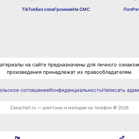
TikTok
Без слов
Громкие
На СМС
Поп
Рэ
териалы на сайте предназначены для личного ознаком
произведения принадлежат их правообладателям.
ельское соглашение
Конфиденциальность
Написать адм
Zakachai1.ru — рингтоны и мелодии на телефон © 2026