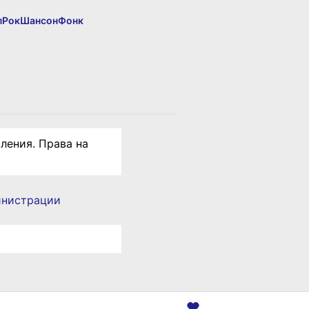
п
Рок
Шансон
Фонк
ления. Права на
инистрации