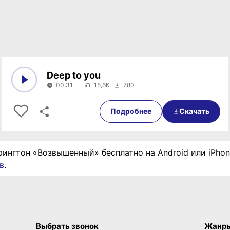
Deep to you
00:31
15,6K
780
0:00
00:31
Подробнее
Скачать
рингтон «Возвышенный» бесплатно на Android или iPho
в
.
Выбрать звонок
Жанр