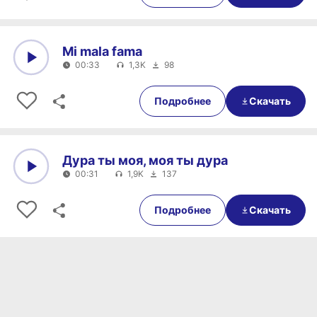
Mi mala fama
00:33
1,3K
98
0:00
00:33
Подробнее
Скачать
Дура ты моя, моя ты дура
00:31
1,9K
137
0:00
00:31
Подробнее
Скачать