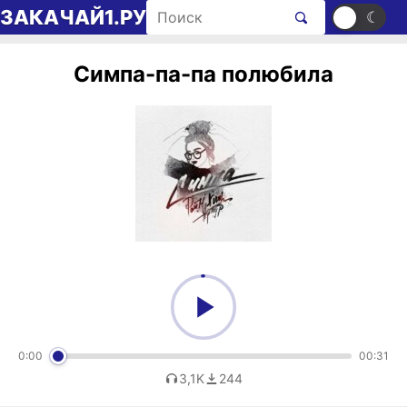
Перейти к содержимому
Поиск рингтонов
ЗАКАЧАЙ1.РУ
☀
☾
Симпа-па-па полюбила
0:00
00:31
3,1K
244