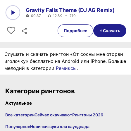
Gravity Falls Theme (DJ AG Remix)
00:37
12,8K
710
0:00
00:37
Подробнее
Скачать
Слушать и скачать рингтон «От сосны мне оторви
иголочку» бесплатно на Android или iPhone. Больше
мелодий в категории
Ремиксы
.
Категории рингтонов
Актуальное
Все категории
Сейчас скачивают
Рингтоны 2026
Популярное
Новинки
звуки для саундпада