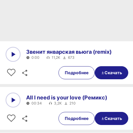
Звенит январская вьюга (remix)
0:00
11,2K
673
0:00
0:00
Подробнее
Скачать
All I need is your love (Ремикс)
00:34
3,2K
210
0:00
00:34
Подробнее
Скачать