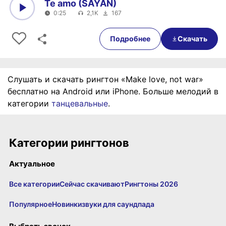
Te amo (SAYAN)
0:25
2,1K
167
0:00
0:25
Подробнее
Скачать
Слушать и скачать рингтон «Make love, not war»
бесплатно на Android или iPhone. Больше мелодий в
категории
танцевальные
.
Категории рингтонов
Актуальное
Все категории
Сейчас скачивают
Рингтоны 2026
Популярное
Новинки
звуки для саундпада