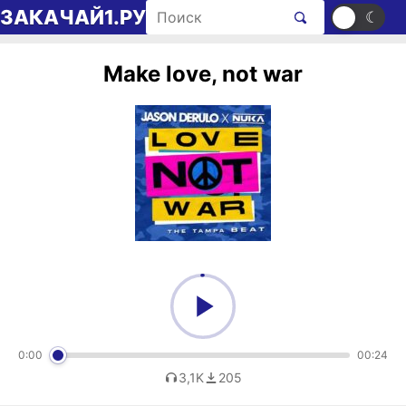
Перейти к содержимому
Поиск рингтонов
ЗАКАЧАЙ1.РУ
☀
☾
Make love, not war
0:00
00:24
3,1K
205