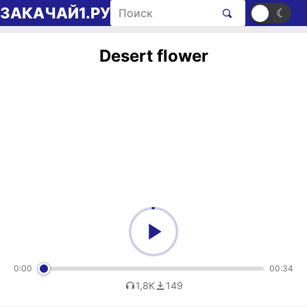
Перейти к содержимому
Поиск рингтонов
ЗАКАЧАЙ1.РУ
☀
☾
Desert flower
0:00
00:34
1,8K
149