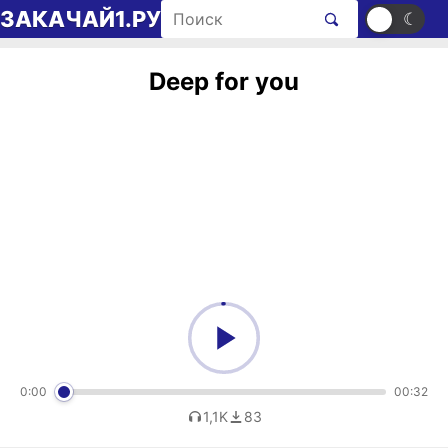
Перейти к содержимому
Поиск рингтонов
ЗАКАЧАЙ1.РУ
☀
☾
Deep for you
0:00
00:32
1,1K
83