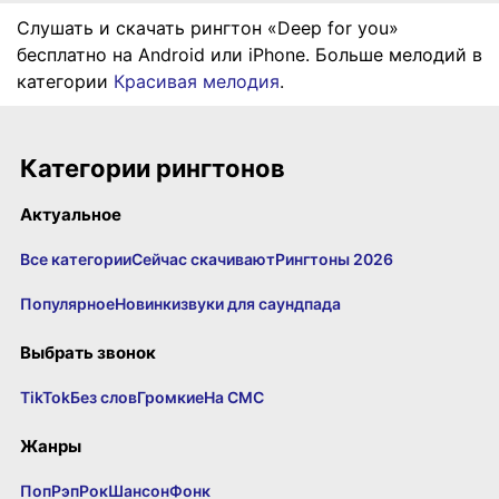
Слушать и скачать рингтон «Deep for you»
бесплатно на Android или iPhone. Больше мелодий в
категории
Красивая мелодия
.
Категории рингтонов
Актуальное
Все категории
Сейчас скачивают
Рингтоны 2026
Популярное
Новинки
звуки для саундпада
Выбрать звонок
TikTok
Без слов
Громкие
На СМС
Жанры
Поп
Рэп
Рок
Шансон
Фонк