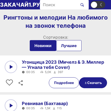
Перейти к содержимому
Поиск рингтонов
ЗАКАЧАЙ1.РУ
☀
☾
Рингтоны и мелодии На любимого
на звонок телефона
Сортировка:
Новинки
Лучшие
Угонщица 2023 (Мичелз & Э. Миллер
— Угнала тебя Cover)
00:35
5,0K
397
0:00
00:35
Подробнее
Скачать
Ревнивая (Бахтавар)
00:35
1,5K
115