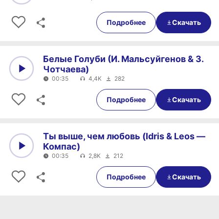
0:00
00:35
Подробнее
Скачать
Белые Голуби (И. Мальсуйгенов & З.
Чотчаева)
00:35
4,4K
282
0:00
00:35
Подробнее
Скачать
Ты выше, чем любовь (Idris & Leos —
Компас)
00:35
2,8K
212
0:00
00:35
Подробнее
Скачать