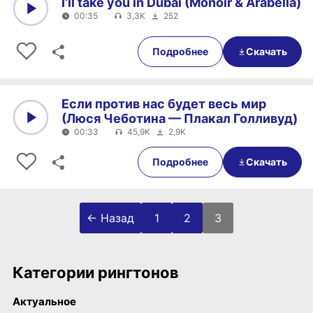
I’ll take you in Dubai (Monoir & Arabella)
00:35
3,3K
252
0:00
00:35
Подробнее
Скачать
Если против нас будет весь мир
(Люся Чеботина — Плакал Голливуд)
00:33
45,9K
2,9K
0:00
00:33
Подробнее
Скачать
Пагинация записей
← Назад
1
2
3
Категории рингтонов
Актуальное