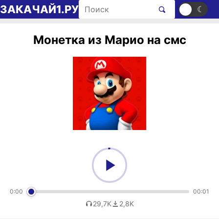
Перейти к содержимому
Поиск рингтонов
ЗАКАЧАЙ1.РУ
☀
☾
Монетка из Марио на смс
0:00
00:01
29,7K
2,8K