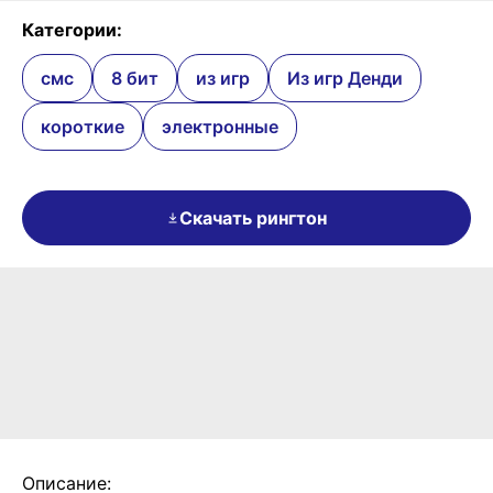
Категории:
смс
8 бит
из игр
Из игр Денди
короткие
электронные
Скачать рингтон
Описание: