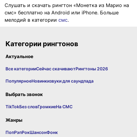
Слушать и скачать рингтон «Монетка из Марио на
смс» бесплатно на Android или iPhone. Больше
мелодий в категории
смс
.
Категории рингтонов
Актуальное
Все категории
Сейчас скачивают
Рингтоны 2026
Популярное
Новинки
звуки для саундпада
Выбрать звонок
TikTok
Без слов
Громкие
На СМС
Жанры
Поп
Рэп
Рок
Шансон
Фонк