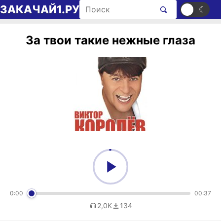
Перейти к содержимому
Поиск рингтонов
ЗАКАЧАЙ1.РУ
☀
☾
За твои такие нежные глаза
0:00
00:37
2,0K
134