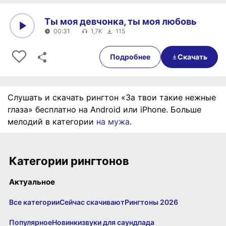
Ты моя девчонка, ты моя любовь
00:31
1,7K
115
0:00
00:31
Подробнее
Скачать
Слушать и скачать рингтон «За твои такие нежные
глаза» бесплатно на Android или iPhone. Больше
мелодий в категории
на мужа
.
Категории рингтонов
Актуальное
Все категории
Сейчас скачивают
Рингтоны 2026
Популярное
Новинки
звуки для саундпада