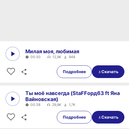
Милая моя, любимая
00:30
12,9K
948
0:00
00:30
Подробнее
Скачать
Ты моё навсегда (StaFFорд63 ft Яна
Вайновская)
00:38
29,9K
1,7K
0:00
00:38
Подробнее
Скачать